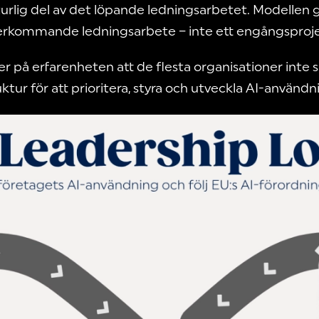
rlig del av det löpande ledningsarbetet. Modellen gör
erkommande ledningsarbete – inte ett engångsproje
 på erfarenheten att de flesta organisationer inte s
ktur för att prioritera, styra och utveckla AI-användn