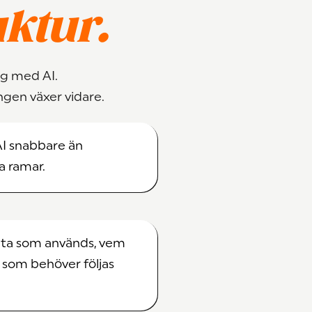
uktur.
ng med AI.
ngen växer vidare.
I snabbare än
a ramar.
data som används, vem
 som behöver följas