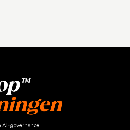
op™
dningen
ch AI-governance