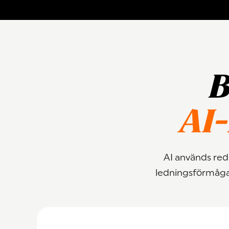
B
AI
AI används red
ledningsförmåga 