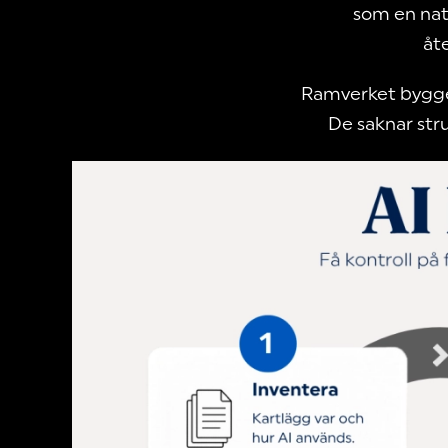
som en natu
åt
Ramverket bygger
De saknar stru