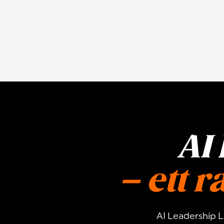
AI
– ett 
AI Leadership L