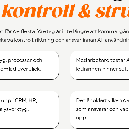
kontroll & str
 för de flesta företag är inte längre att komma igå
 skapa kontroll, riktning och ansvar innan AI-användni
tyg, processer och
Medarbetare testar A
samlad överblick.
ledningen hinner sätt
 upp i CRM, HR,
Det är oklart vilken 
lysverktyg.
som ansvarar och vad
upp.