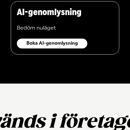
AI-genomlysning
Bedöm nuläget
Boka AI-genomlysning
änds i företag