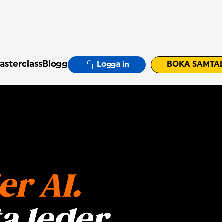
asterclass
Blogg
Logga in
BOKA SAMTA
er AI.
a leder