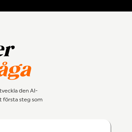
er
åga
tveckla den AI-
t första steg som