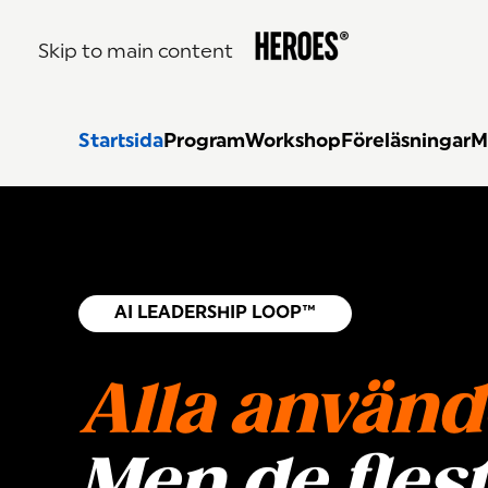
Skip to main content
Startsida
Program
Workshop
Föreläsningar
M
AI LEADERSHIP LOOP™
Alla använd
Men de flest