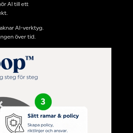
 AI till ett
kt.
aknar AI-verktyg.
ingen över tid.