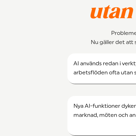
utan 
Problemet
Nu gäller det att
AI används redan i verk
arbetsflöden ofta utan 
Nya AI-funktioner dyker
marknad, möten och ana